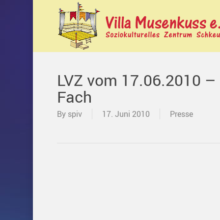
Skip
to
main
content
LVZ vom 17.06.2010 – 
Fach
By
spiv
17. Juni 2010
Presse