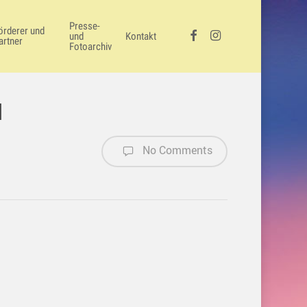
Presse-
örderer und
facebook
instagram
und
Kontakt
artner
Fotoarchiv
d
No Comments