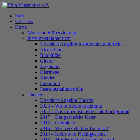
Skip
to
Menu
Start
main
Über uns
content
Kurse
Musische Früherziehung
Instrumentalunterricht
Übersicht Angebot Instrumentalunterricht
Akkordeon
Blockflöte
Gitarre
Keyboard
Klarinette
Klavier
Saxophon
Instrumentalunterricht
Theater
Übersicht Angebot Theater
2023 – Wir in Regenbogengrau
2022 – Das Leben ist keine Tüte Lachgummi
2017 – Der gestiefelte Kater
2017 – Campiello
2016 – Wer versteht hier Bahnhof?
2014 – Isidor wird Nachtgespenst
2013 – Mörder mögen‘s messerscharf