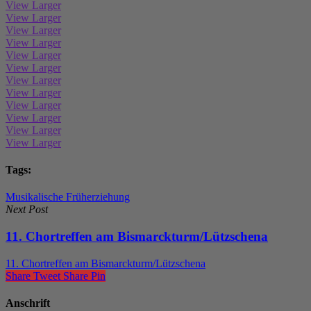
View Larger
View Larger
View Larger
View Larger
View Larger
View Larger
View Larger
View Larger
View Larger
View Larger
View Larger
View Larger
Tags:
Musikalische Früherziehung
Next Post
11. Chortreffen am Bismarckturm/Lützschena
11. Chortreffen am Bismarckturm/Lützschena
Share
Tweet
Share
Pin
Anschrift