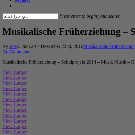
Kontakt
facebook
instagram
Press enter to begin your search
Close
Search
Musikalische Früherziehung – S
By
spiv
2. Juni 2014
Dezember 22nd, 2016
Musikalische Früherziehu
No Comments
Musikalische Früherziehung – Schulprojekt 2014 – Musik Musik – K
View Larger
View Larger
View Larger
View Larger
View Larger
View Larger
View Larger
View Larger
View Larger
View Larger
View Larger
View Larger