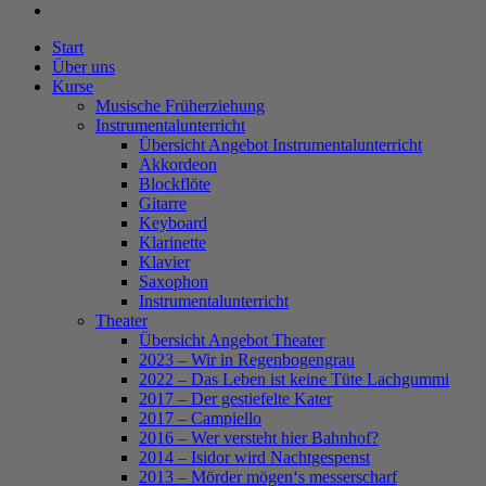
instagram
Close
Start
Menu
Über uns
Kurse
Musische Früherziehung
Instrumentalunterricht
Übersicht Angebot Instrumentalunterricht
Akkordeon
Blockflöte
Gitarre
Keyboard
Klarinette
Klavier
Saxophon
Instrumentalunterricht
Theater
Übersicht Angebot Theater
2023 – Wir in Regenbogengrau
2022 – Das Leben ist keine Tüte Lachgummi
2017 – Der gestiefelte Kater
2017 – Campiello
2016 – Wer versteht hier Bahnhof?
2014 – Isidor wird Nachtgespenst
2013 – Mörder mögen‘s messerscharf