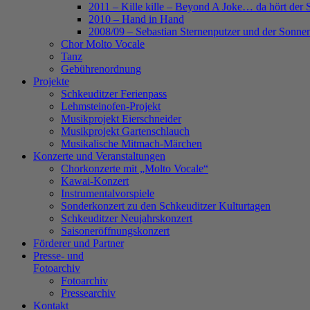
2011 – Kille kille – Beyond A Joke… da hört der 
2010 – Hand in Hand
2008/09 – Sebastian Sternenputzer und der Sonnen
Chor Molto Vocale
Tanz
Gebührenordnung
Projekte
Schkeuditzer Ferienpass
Lehmsteinofen-Projekt
Musikprojekt Eierschneider
Musikprojekt Gartenschlauch
Musikalische Mitmach-Märchen
Konzerte und Veranstaltungen
Chorkonzerte mit „Molto Vocale“
Kawai-Konzert
Instrumentalvorspiele
Sonderkonzert zu den Schkeuditzer Kulturtagen
Schkeuditzer Neujahrskonzert
Saisoneröffnungskonzert
Förderer und Partner
Presse- und
Fotoarchiv
Fotoarchiv
Pressearchiv
Kontakt