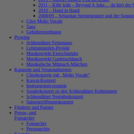
2011 – Kille kille – Beyond A Joke… da hört der 
2010 – Hand in Hand
2008/09 – Sebastian Sternenputzer und der Sonnen
Chor Molto Vocale
Tanz
Gebührenordnung
Projekte
Schkeuditzer Ferienpass
Lehmsteinofen-Projekt
Musikprojekt Eierschneider
Musikprojekt Gartenschlauch
Musikalische Mitmach-Märchen
Konzerte und Veranstaltungen
Chorkonzerte mit „Molto Vocale“
Kawai-Konzert
Instrumentalvorspiele
Sonderkonzert zu den Schkeuditzer Kulturtagen
Schkeuditzer Neujahrskonzert
Saisoneröffnungskonzert
Förderer und Partner
Presse- und
Fotoarchiv
Fotoarchiv
Pressearchiv