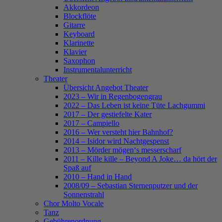
Akkordeon
Blockflöte
Gitarre
Keyboard
Klarinette
Klavier
Saxophon
Instrumentalunterricht
Theater
Übersicht Angebot Theater
2023 – Wir in Regenbogengrau
2022 – Das Leben ist keine Tüte Lachgummi
2017 – Der gestiefelte Kater
2017 – Campiello
2016 – Wer versteht hier Bahnhof?
2014 – Isidor wird Nachtgespenst
2013 – Mörder mögen‘s messerscharf
2011 – Kille kille – Beyond A Joke… da hört der
Spaß auf
2010 – Hand in Hand
2008/09 – Sebastian Sternenputzer und der
Sonnenstrahl
Chor Molto Vocale
Tanz
Gebührenordnung