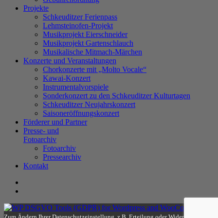
Projekte
Schkeuditzer Ferienpass
Lehmsteinofen-Projekt
Musikprojekt Eierschneider
Musikprojekt Gartenschlauch
Musikalische Mitmach-Märchen
Konzerte und Veranstaltungen
Chorkonzerte mit „Molto Vocale“
Kawai-Konzert
Instrumentalvorspiele
Sonderkonzert zu den Schkeuditzer Kulturtagen
Schkeuditzer Neujahrskonzert
Saisoneröffnungskonzert
Förderer und Partner
Presse- und
Fotoarchiv
Fotoarchiv
Pressearchiv
Kontakt
Zum Ändern Ihrer Datenschutzeinstellung, z.B. Erteilung oder Widerruf von