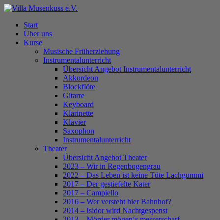
Skip
to
Menu
Start
main
Über uns
content
Kurse
Musische Früherziehung
Instrumentalunterricht
Übersicht Angebot Instrumentalunterricht
Akkordeon
Blockflöte
Gitarre
Keyboard
Klarinette
Klavier
Saxophon
Instrumentalunterricht
Theater
Übersicht Angebot Theater
2023 – Wir in Regenbogengrau
2022 – Das Leben ist keine Tüte Lachgummi
2017 – Der gestiefelte Kater
2017 – Campiello
2016 – Wer versteht hier Bahnhof?
2014 – Isidor wird Nachtgespenst
2013 – Mörder mögen‘s messerscharf