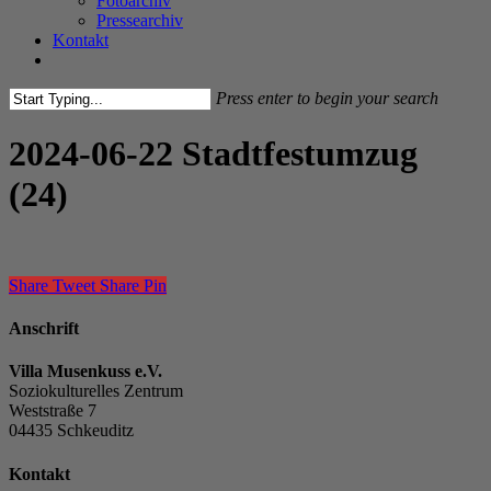
Fotoarchiv
Pressearchiv
Kontakt
facebook
instagram
Press enter to begin your search
Close
Search
2024-06-22 Stadtfestumzug
(24)
Share
Tweet
Share
Pin
Anschrift
Villa Musenkuss e.V.
Soziokulturelles Zentrum
Weststraße 7
04435 Schkeuditz
Kontakt