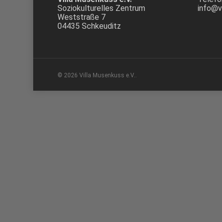
Soziokulturelles Zentrum
info@v
Weststraße 7
04435 Schkeuditz
© 2026 Villa Musenkuss e.V..