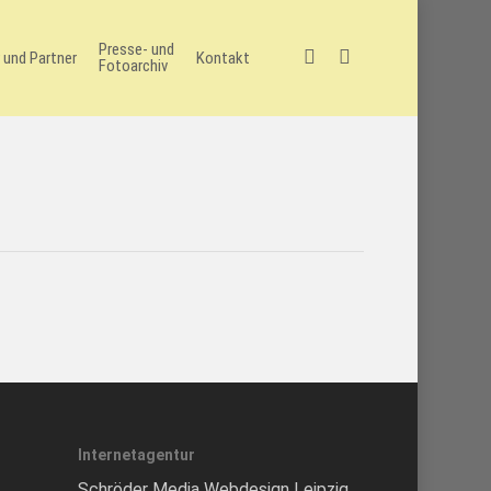
Presse- und
facebook
instagram
 und Partner
Kontakt
Fotoarchiv
Internetagentur
Schröder Media Webdesign Leipzig