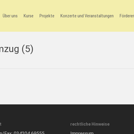
Über uns
Kurse
Projekte
Konzerte und Veranstaltungen
Förderer
mzug (5)
t
rechtliche Hinweise
n/Fax:
034204 69555
Impressum