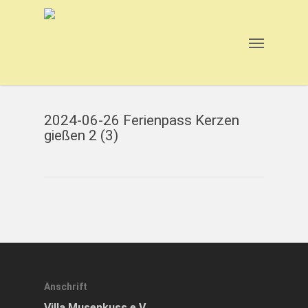
Skip
to
main
Menu
content
2024-06-26 Ferienpass Kerzen
gießen 2 (3)
Anschrift
Villa Musenkuss e.V.