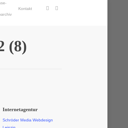
sse-
facebook
instagram
Kontakt
oarchiv
2 (8)
Internetagentur
Schröder Media Webdesign
Leipzig