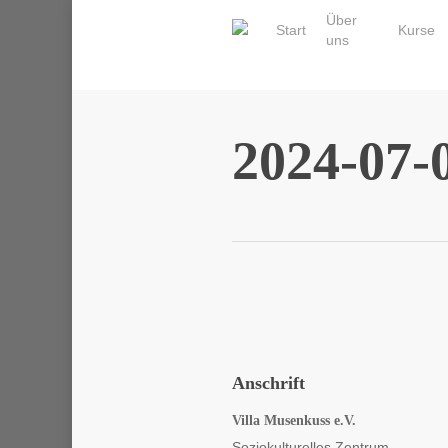
Skip
Über
Start
Kurse
to
uns
main
content
2024-07-0
Anschrift
Villa Musenkuss e.V.
Soziokulturelles Zentrum