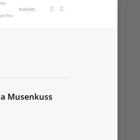
se-
facebook
instagram
Kontakt
archiv
lla Musenkuss