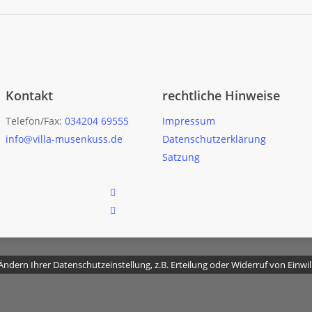
Kontakt
rechtliche Hinweise
Telefon/Fax:
034204 69555
Impressum
info@villa-musenkuss.de
Datenschutzerklärung
Satzung
facebook
instagram
ndern Ihrer Datenschutzeinstellung, z.B. Erteilung oder Widerruf von Einwill