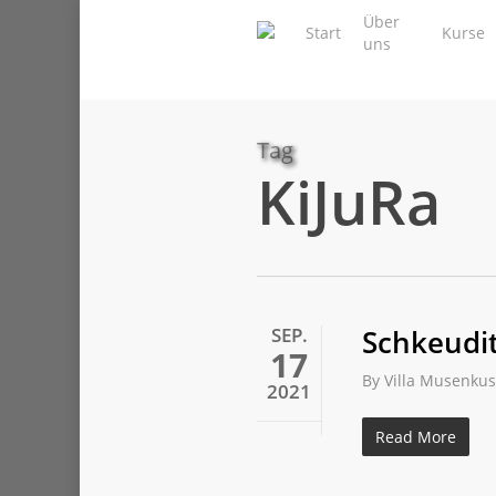
Skip
Über
Start
Kurse
to
uns
main
content
Tag
KiJuRa
SEP.
Schkeudit
17
By
Villa Musenkus
2021
Read More