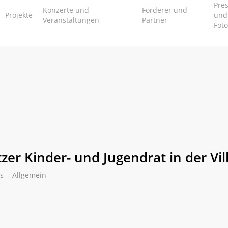
Pres
Konzerte und
Förderer und
Projekte
und
Veranstaltungen
Partner
Foto
zer Kinder- und Jugendrat in der Vi
s
Allgemein