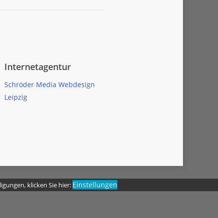
Internetagentur
Schröder Media Webdesign
Leipzig
Einstellungen
igungen, klicken Sie hier: