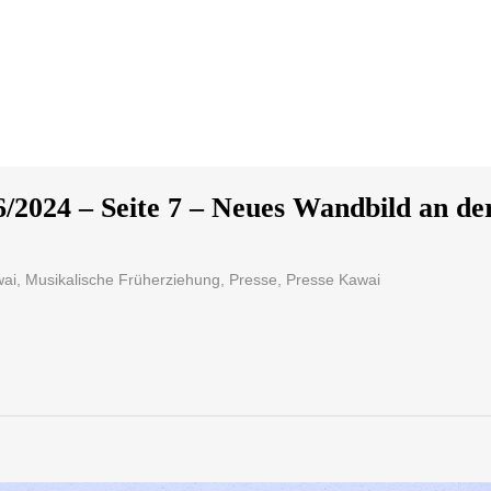
/2024 – Seite 7 – Neues Wandbild an de
ai
,
Musikalische Früherziehung
,
Presse
,
Presse Kawai