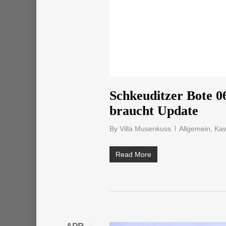
Schkeuditzer Bote 06
braucht Update
By
Villa Musenkuss
Allgemein
,
Kaw
Read More