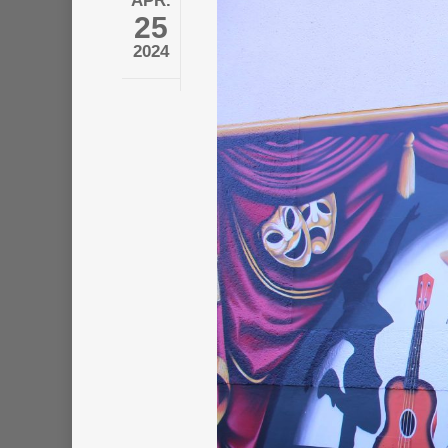
APR.
25
2024