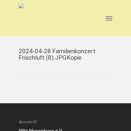
Skip
to
main
Menu
content
2024-04-28 Familienkonzert
Frischluft (8).JPGKopie
Anschrift
Villa Musenkuss e.V.