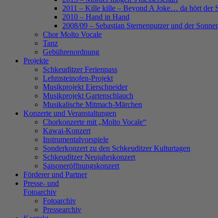
2011 – Kille kille – Beyond A Joke… da hört der 
2010 – Hand in Hand
2008/09 – Sebastian Sternenputzer und der Sonnen
Chor Molto Vocale
Tanz
Gebührenordnung
Projekte
Schkeuditzer Ferienpass
Lehmsteinofen-Projekt
Musikprojekt Eierschneider
Musikprojekt Gartenschlauch
Musikalische Mitmach-Märchen
Konzerte und Veranstaltungen
Chorkonzerte mit „Molto Vocale“
Kawai-Konzert
Instrumentalvorspiele
Sonderkonzert zu den Schkeuditzer Kulturtagen
Schkeuditzer Neujahrskonzert
Saisoneröffnungskonzert
Förderer und Partner
Presse- und
Fotoarchiv
Fotoarchiv
Pressearchiv