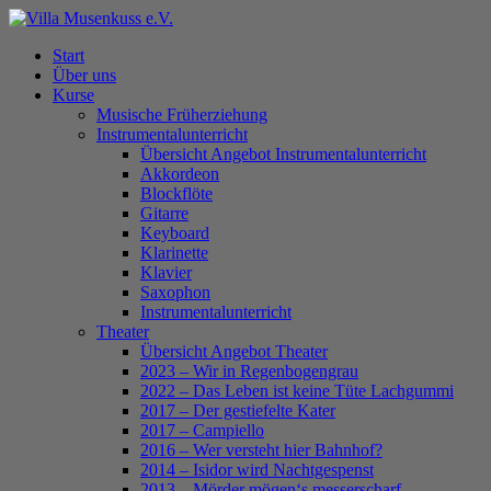
Skip
to
Menu
Start
main
Über uns
content
Kurse
Musische Früherziehung
Instrumentalunterricht
Übersicht Angebot Instrumentalunterricht
Akkordeon
Blockflöte
Gitarre
Keyboard
Klarinette
Klavier
Saxophon
Instrumentalunterricht
Theater
Übersicht Angebot Theater
2023 – Wir in Regenbogengrau
2022 – Das Leben ist keine Tüte Lachgummi
2017 – Der gestiefelte Kater
2017 – Campiello
2016 – Wer versteht hier Bahnhof?
2014 – Isidor wird Nachtgespenst
2013 – Mörder mögen‘s messerscharf