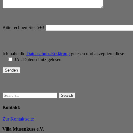
Bitte rechnen Sie:
5+3
Ich habe die
Datenschutz-Erklärung
gelesen und akzeptiere diese.
JA - Datenschutz gelesen
Search
Kontakt:
Zur Kontaktseite
Villa Musenkuss e.V.