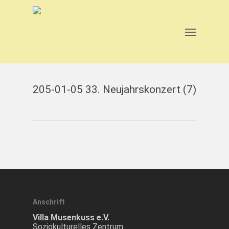
Skip
to
main
Menu
content
205-01-05 33. Neujahrskonzert (7)
Anschrift
Villa Musenkuss e.V.
Soziokulturelles Zentrum