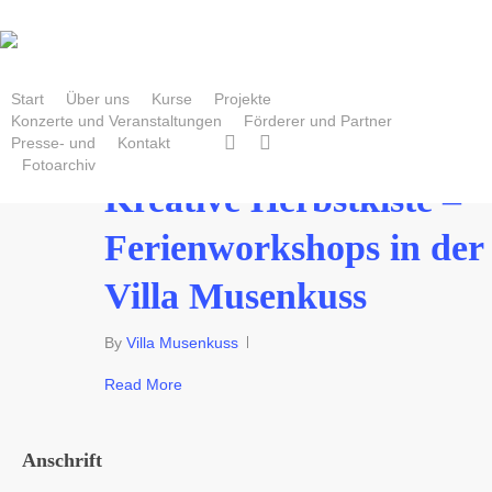
Skip
to
main
content
Start
Über uns
Kurse
Projekte
Konzerte und Veranstaltungen
Förderer und Partner
facebook
instagram
Presse- und
Kontakt
Juli
18
2023
Fotoarchiv
Kreative Herbstkiste –
Ferienworkshops in der
Villa Musenkuss
By
Villa Musenkuss
Read More
Anschrift