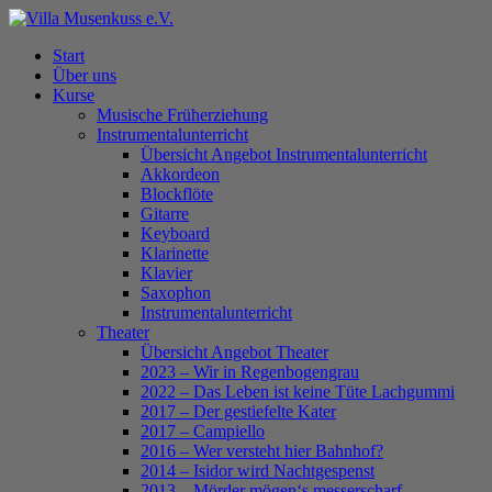
Skip
to
Menu
Start
main
Über uns
content
Kurse
Musische Früherziehung
Instrumentalunterricht
Übersicht Angebot Instrumentalunterricht
Akkordeon
Blockflöte
Gitarre
Keyboard
Klarinette
Klavier
Saxophon
Instrumentalunterricht
Theater
Übersicht Angebot Theater
2023 – Wir in Regenbogengrau
2022 – Das Leben ist keine Tüte Lachgummi
2017 – Der gestiefelte Kater
2017 – Campiello
2016 – Wer versteht hier Bahnhof?
2014 – Isidor wird Nachtgespenst
2013 – Mörder mögen‘s messerscharf