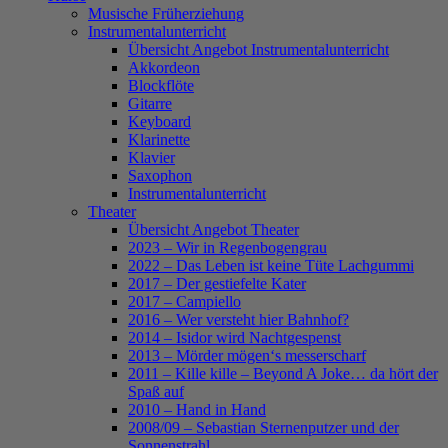
Musische Früherziehung
Instrumentalunterricht
Übersicht Angebot Instrumentalunterricht
Akkordeon
Blockflöte
Gitarre
Keyboard
Klarinette
Klavier
Saxophon
Instrumentalunterricht
Theater
Übersicht Angebot Theater
2023 – Wir in Regenbogengrau
2022 – Das Leben ist keine Tüte Lachgummi
2017 – Der gestiefelte Kater
2017 – Campiello
2016 – Wer versteht hier Bahnhof?
2014 – Isidor wird Nachtgespenst
2013 – Mörder mögen‘s messerscharf
2011 – Kille kille – Beyond A Joke… da hört der
Spaß auf
2010 – Hand in Hand
2008/09 – Sebastian Sternenputzer und der
Sonnenstrahl