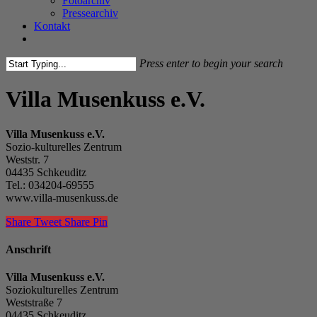
Fotoarchiv
Pressearchiv
Kontakt
facebook
instagram
Press enter to begin your search
Close
Search
Villa Musenkuss e.V.
Villa Musenkuss e.V.
Sozio-kulturelles Zentrum
Weststr. 7
04435 Schkeuditz
Tel.: 034204-69555
www.villa-musenkuss.de
Share
Tweet
Share
Pin
Anschrift
Villa Musenkuss e.V.
Soziokulturelles Zentrum
Weststraße 7
04435 Schkeuditz