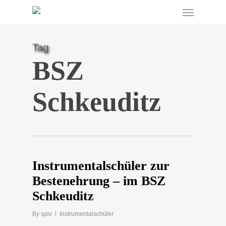
Menu
Skip
to
main
content
Tag
BSZ
Schkeuditz
Instrumentalschüler zur
Bestenehrung – im BSZ
Schkeuditz
By
spiv
Instrumentalschüler