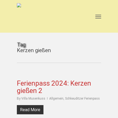
Skip
to
main
Menu
content
Tag
Kerzen gießen
Ferienpass 2024: Kerzen
gießen 2
By
Villa Musenkuss
Allgemein
,
Schkeuditzer Ferienpass
Read More