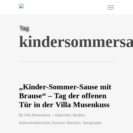
Menu
Skip
to
main
content
Tag
kindersommersa
„Kinder-Sommer-Sause mit
Brause“ – Tag der offenen
Tür in der Villa Musenkuss
By
Villa Musenkuss
Allgemein
,
Basteln
,
Instrumentalschüler
,
Konzert
,
Märchen
,
Tanzgruppe