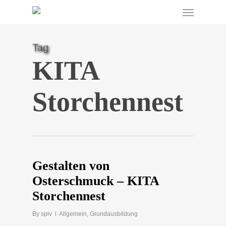
Menu
Skip
to
main
content
Tag
KITA
Storchennest
Gestalten von
Osterschmuck – KITA
Storchennest
By
spiv
Allgemein
,
Grundausbildung