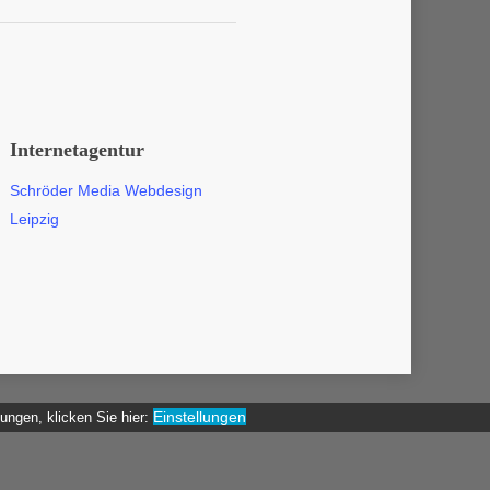
Internetagentur
Schröder Media Webdesign
Leipzig
Einstellungen
gungen, klicken Sie hier: