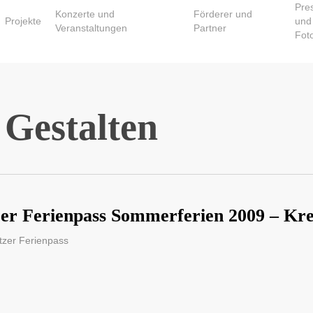
Pre
Konzerte und
Förderer und
Projekte
und
Veranstaltungen
Partner
Fot
 Gestalten
er Ferienpass Sommerferien 2009 – Kre
tzer Ferienpass