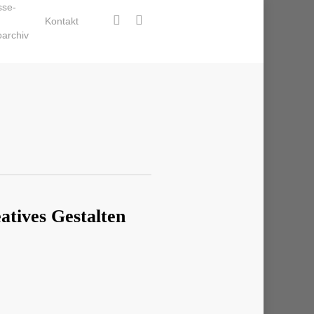
sse-
facebook
instagram
Kontakt
oarchiv
atives Gestalten