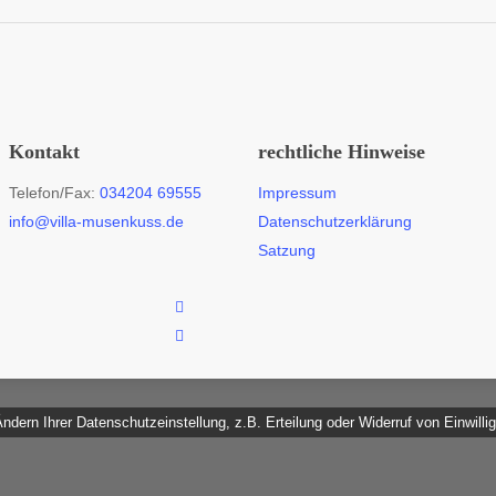
Kontakt
rechtliche Hinweise
Telefon/Fax:
034204 69555
Impressum
info@villa-musenkuss.de
Datenschutzerklärung
Satzung
facebook
instagram
dern Ihrer Datenschutzeinstellung, z.B. Erteilung oder Widerruf von Einwilli