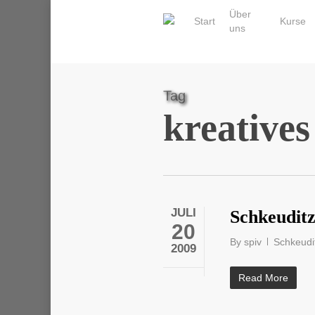
Skip
Über
Start
Kurse
to
uns
main
content
Tag
kreatives
JULI
Schkeuditz
20
By
spiv
Schkeudi
2009
Read More