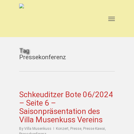
Skip
to
main
Menu
content
Tag
Pressekonferenz
Schkeuditzer Bote 06/2024
– Seite 6 –
Saisonpräsentation des
Villa Musenkuss Vereins
By
Villa Musenkuss
Konzert
,
Presse
,
Presse Kawai
,