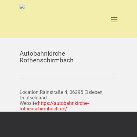
Skip
to
main
Menu
content
Autobahnkirche
Rothenschirmbach
Location:
Rainstraße 4, 06295 Eisleben,
Deutschland
Website:
https://autobahnkirche-
rothenschirmbach.de/