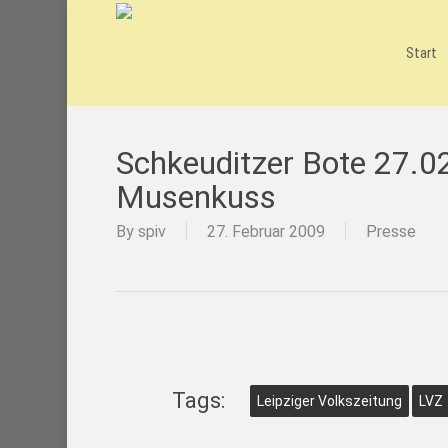
Skip
to
main
Start
content
Schkeuditzer Bote 27.02.
Musenkuss
By
spiv
27. Februar 2009
Presse
Tags:
Leipziger Volkszeitung
LVZ