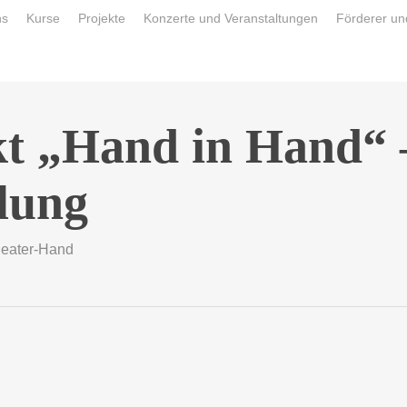
ns
Kurse
Projekte
Konzerte und Veranstaltungen
Förderer un
kt „Hand in Hand“ 
lung
eater-Hand