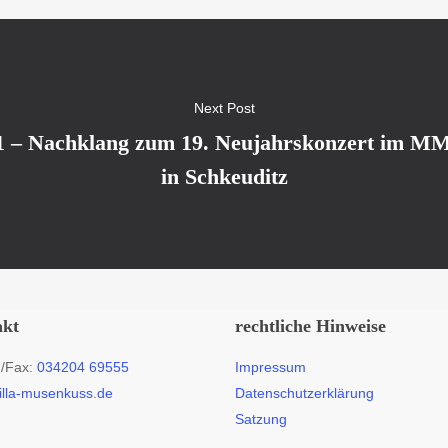
Next Post
1 – Nachklang zum 19. Neujahrskonzert im M
in Schkeuditz
akt
rechtliche Hinweise
n/Fax:
034204 69555
Impressum
illa-musenkuss.de
Datenschutzerklärung
Satzung