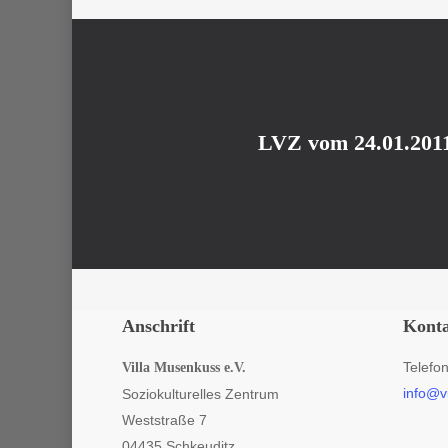
LVZ vom 24.01.201
Anschrift
Kont
Telefo
Villa Musenkuss e.V.
info@v
Soziokulturelles Zentrum
Weststraße 7
04435 Schkeuditz