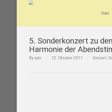
Skip
to
main
Start
content
5. Sonderkonzert zu den
Harmonie der Abendst
By
spiv
22. Oktober 2011
Konzert
,
S