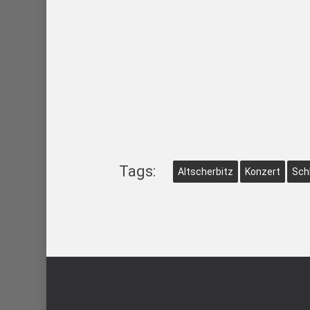
Tags:
Altscherbitz
Konzert
Sch