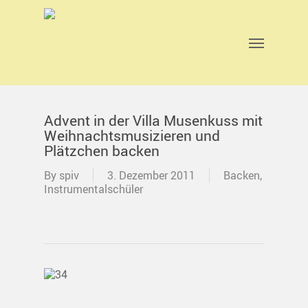
Skip
to
main
Menu
content
Advent in der Villa Musenkuss mit
Weihnachtsmusizieren und
Plätzchen backen
By
spiv
3. Dezember 2011
Backen
,
Instrumentalschüler