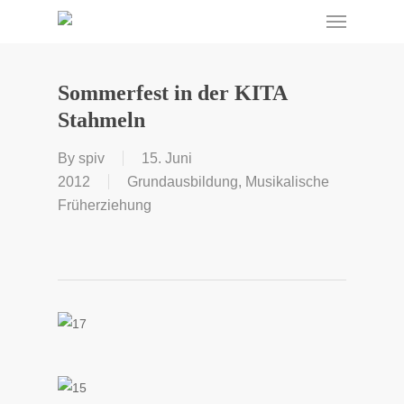
Menu
Skip
to
main
content
Sommerfest in der KITA
Stahmeln
By
spiv
15. Juni
2012
Grundausbildung
,
Musikalische
Früherziehung