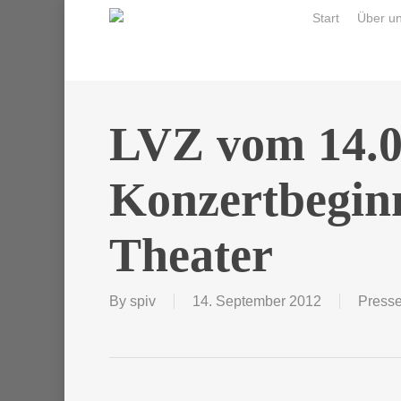
Skip
Start
Über u
to
main
content
LVZ vom 14.0
Konzertbegin
Theater
By
spiv
14. September 2012
Press