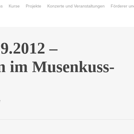
ns
Kurse
Projekte
Konzerte und Veranstaltungen
Förderer un
9.2012 –
n im Musenkuss-
e