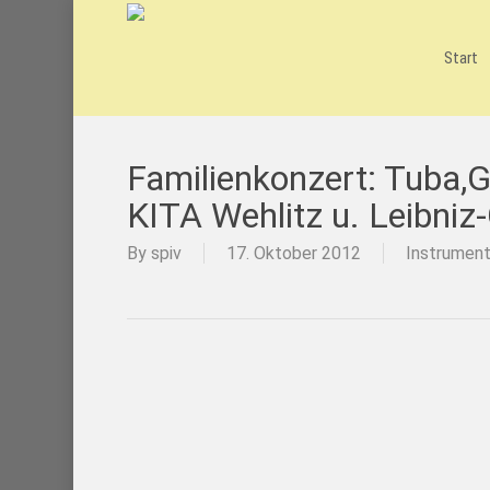
Skip
to
main
Start
content
Familienkonzert: Tuba,
KITA Wehlitz u. Leibniz
By
spiv
17. Oktober 2012
Instrument