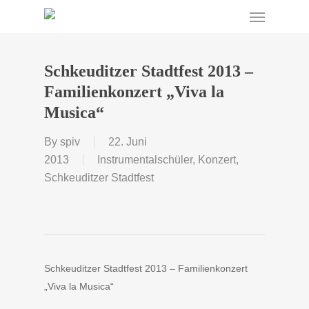
Menu
Skip
to
main
content
Schkeuditzer Stadtfest 2013 –
Familienkonzert „Viva la
Musica“
By
spiv
22. Juni
2013
Instrumentalschüler
,
Konzert
,
Schkeuditzer Stadtfest
Schkeuditzer Stadtfest 2013 – Familienkonzert
„Viva la Musica“