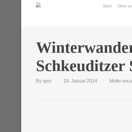
Skip
Start
Über u
to
main
content
Winterwander
Schkeuditzer 
By
spiv
19. Januar 2014
Molto voca