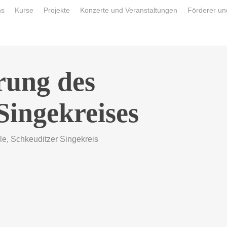
ns
Kurse
Projekte
Konzerte und Veranstaltungen
Förderer un
ung des
Singekreises
le
,
Schkeuditzer Singekreis