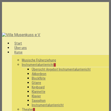
Skip
to
main
content
Menu
Start
Über uns
Kurse
Musische Früherziehung
Instrumentalunterricht
Übersicht Angebot Instrumentalunterricht
Akkordeon
Blockflöte
Gitarre
Keyboard
Klarinette
Klavier
Saxophon
Instrumentalunterricht
Theater