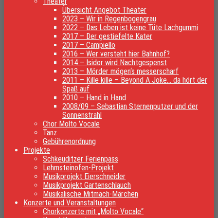
Theater
Übersicht Angebot Theater
2023 – Wir in Regenbogengrau
2022 – Das Leben ist keine Tüte Lachgummi
2017 – Der gestiefelte Kater
2017 – Campiello
2016 – Wer versteht hier Bahnhof?
2014 – Isidor wird Nachtgespenst
2013 – Mörder mögen‘s messerscharf
2011 – Kille kille – Beyond A Joke… da hört der
Spaß auf
2010 – Hand in Hand
2008/09 – Sebastian Sternenputzer und der
Sonnenstrahl
Chor Molto Vocale
Tanz
Gebührenordnung
Projekte
Schkeuditzer Ferienpass
Lehmsteinofen-Projekt
Musikprojekt Eierschneider
Musikprojekt Gartenschlauch
Musikalische Mitmach-Märchen
Konzerte und Veranstaltungen
Chorkonzerte mit „Molto Vocale“