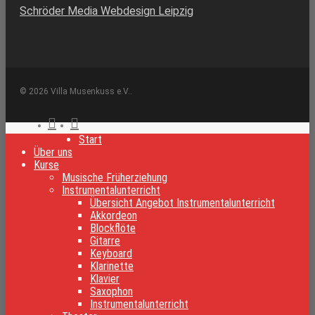
Schröder Media Webdesign Leipzig
© 2026 Villa Musenkuss e.V..
facebook
instagram
Clo
Start
Me
Über uns
Kurse
Musische Früherziehung
Instrumentalunterricht
Übersicht Angebot Instrumentalunterricht
Akkordeon
Blockflöte
Gitarre
Keyboard
Klarinette
Klavier
Saxophon
Instrumentalunterricht