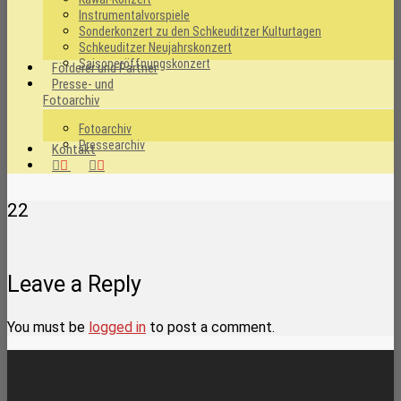
Instrumentalvorspiele
Sonderkonzert zu den Schkeuditzer Kulturtagen
Schkeuditzer Neujahrskonzert
Saisoneröffnungskonzert
Förderer und Partner
Presse- und
Fotoarchiv
Fotoarchiv
Pressearchiv
Kontakt
facebook
instagram
22
Leave a Reply
You must be
logged in
to post a comment.