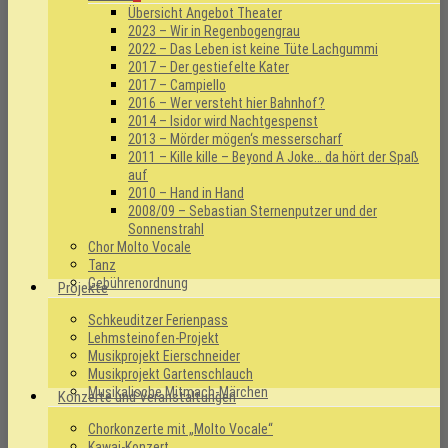
Übersicht Angebot Theater
2023 – Wir in Regenbogengrau
2022 – Das Leben ist keine Tüte Lachgummi
2017 – Der gestiefelte Kater
2017 – Campiello
2016 – Wer versteht hier Bahnhof?
2014 – Isidor wird Nachtgespenst
2013 – Mörder mögen‘s messerscharf
2011 – Kille kille – Beyond A Joke… da hört der Spaß
auf
2010 – Hand in Hand
2008/09 – Sebastian Sternenputzer und der
Sonnenstrahl
Chor Molto Vocale
Tanz
Gebührenordnung
Projekte
Schkeuditzer Ferienpass
Lehmsteinofen-Projekt
Musikprojekt Eierschneider
Musikprojekt Gartenschlauch
Musikalische Mitmach-Märchen
Konzerte und Veranstaltungen
Chorkonzerte mit „Molto Vocale“
Kawai-Konzert