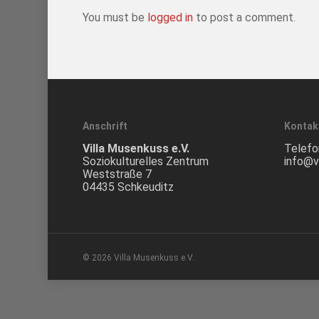
You must be
logged in
to post a comment.
Anschrift
Kontak
Villa Musenkuss e.V.
Telefo
Soziokulturelles Zentrum
info@v
Weststraße 7
04435 Schkeuditz
© 2026 Villa Musenkuss e.V..