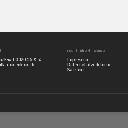
t
rechtliche Hinweise
n/Fax:
034204 69555
Impressum
illa-musenkuss.de
Datenschutzerklärung
Satzung