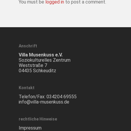
You must be
logged in
to post a comment.
Anschrift
Villa Musenkuss e.V.
Soziokulturelles Zentrum
Weststraße 7
04435 Schkeuditz
Kontakt
Telefon/Fax:
034204 69555
info@villa-musenkuss.de
rechtliche Hinweise
Impressum