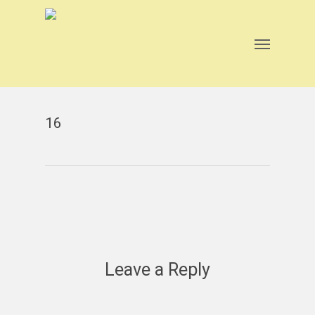
Skip
to
main
Menu
content
16
Leave a Reply