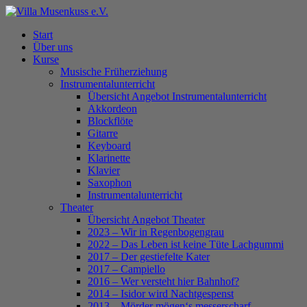
Skip
to
Menu
Start
main
Über uns
content
Kurse
Musische Früherziehung
Instrumentalunterricht
Übersicht Angebot Instrumentalunterricht
Akkordeon
Blockflöte
Gitarre
Keyboard
Klarinette
Klavier
Saxophon
Instrumentalunterricht
Theater
Übersicht Angebot Theater
2023 – Wir in Regenbogengrau
2022 – Das Leben ist keine Tüte Lachgummi
2017 – Der gestiefelte Kater
2017 – Campiello
2016 – Wer versteht hier Bahnhof?
2014 – Isidor wird Nachtgespenst
2013 – Mörder mögen‘s messerscharf