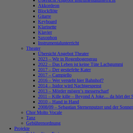
Übersicht Angebot Instrumentalunterricht
Akkordeon
Blockflöte
Gitarre
Keyboard
Klarinette
Klavier
Saxophon
Instrumentalunterricht
Theater
Übersicht Angebot Theater
2023 – Wir in Regenbogengrau
2022 – Das Leben ist keine Tüte Lachgummi
2017 – Der gestiefelte Kater
2017 – Campiello
2016 – Wer versteht hier Bahnhof?
2014 – Isidor wird Nachtgespenst
2013 – Mörder mögen‘s messerscharf
2011 – Kille kille – Beyond A Joke… da hört der 
2010 – Hand in Hand
2008/09 – Sebastian Sternenputzer und der Sonnen
Chor Molto Vocale
Tanz
Gebührenordnung
Projekte