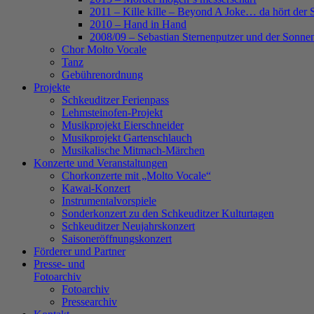
2011 – Kille kille – Beyond A Joke… da hört der 
2010 – Hand in Hand
2008/09 – Sebastian Sternenputzer und der Sonnen
Chor Molto Vocale
Tanz
Gebührenordnung
Projekte
Schkeuditzer Ferienpass
Lehmsteinofen-Projekt
Musikprojekt Eierschneider
Musikprojekt Gartenschlauch
Musikalische Mitmach-Märchen
Konzerte und Veranstaltungen
Chorkonzerte mit „Molto Vocale“
Kawai-Konzert
Instrumentalvorspiele
Sonderkonzert zu den Schkeuditzer Kulturtagen
Schkeuditzer Neujahrskonzert
Saisoneröffnungskonzert
Förderer und Partner
Presse- und
Fotoarchiv
Fotoarchiv
Pressearchiv