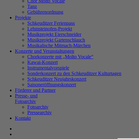
Chor Molto Vocale
Tanz
Gebührenordnung
Projekte
Schkeuditzer Ferienpass
Lehmsteinofen-Projekt
Musikprojekt Eierschneider
Musikprojekt Gartenschlauch
Musikalische Mitmach-Märchen
Konzerte und Veranstaltungen
Chorkonzerte mit „Molto Vocale“
Kawai-Konzert
Instrumentalvorspiele
Sonderkonzert zu den Schkeuditzer Kulturtagen
Schkeuditzer Neujahrskonzert
Saisoneröffnungskonzert
Förderer und Partner
Presse- und
Fotoarchiv
Fotoarchiv
Pressearchiv
Kontakt