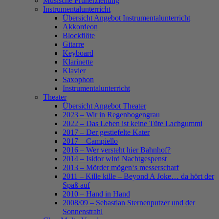
Musische Früherziehung
Instrumentalunterricht
Übersicht Angebot Instrumentalunterricht
Akkordeon
Blockflöte
Gitarre
Keyboard
Klarinette
Klavier
Saxophon
Instrumentalunterricht
Theater
Übersicht Angebot Theater
2023 – Wir in Regenbogengrau
2022 – Das Leben ist keine Tüte Lachgummi
2017 – Der gestiefelte Kater
2017 – Campiello
2016 – Wer versteht hier Bahnhof?
2014 – Isidor wird Nachtgespenst
2013 – Mörder mögen‘s messerscharf
2011 – Kille kille – Beyond A Joke… da hört der
Spaß auf
2010 – Hand in Hand
2008/09 – Sebastian Sternenputzer und der
Sonnenstrahl