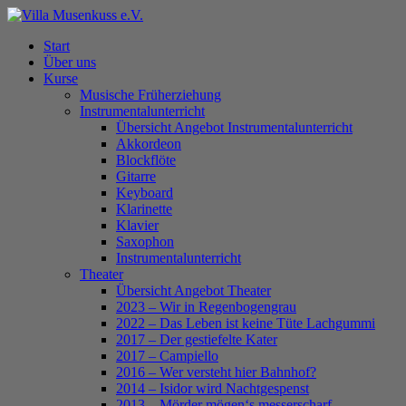
Skip
to
Menu
Start
main
Über uns
content
Kurse
Musische Früherziehung
Instrumentalunterricht
Übersicht Angebot Instrumentalunterricht
Akkordeon
Blockflöte
Gitarre
Keyboard
Klarinette
Klavier
Saxophon
Instrumentalunterricht
Theater
Übersicht Angebot Theater
2023 – Wir in Regenbogengrau
2022 – Das Leben ist keine Tüte Lachgummi
2017 – Der gestiefelte Kater
2017 – Campiello
2016 – Wer versteht hier Bahnhof?
2014 – Isidor wird Nachtgespenst
2013 – Mörder mögen‘s messerscharf