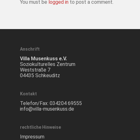
You must be
logged in
to post a comment.
Anschrift
Villa Musenkuss e.V.
Soziokulturelles Zentrum
Weststraße 7
04435 Schkeuditz
Kontakt
Telefon/Fax:
034204 69555
info@villa-musenkuss.de
rechtliche Hinweise
Impressum