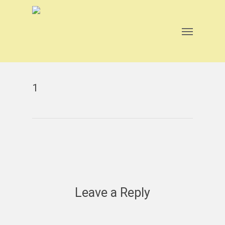
Skip
to
main
Menu
content
1
Leave a Reply