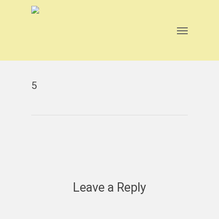
Skip
to
main
Menu
content
5
Leave a Reply