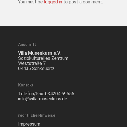
You must be
logged in
to post a comment.
Anschrift
Villa Musenkuss e.V.
Soziokulturelles Zentrum
Weststraße 7
04435 Schkeuditz
Kontakt
Telefon/Fax:
034204 69555
info@villa-musenkuss.de
rechtliche Hinweise
Impressum