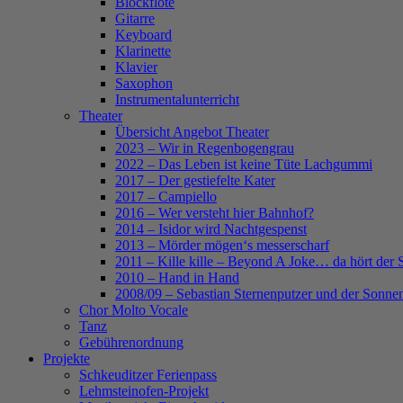
Blockflöte
Gitarre
Keyboard
Klarinette
Klavier
Saxophon
Instrumentalunterricht
Theater
Übersicht Angebot Theater
2023 – Wir in Regenbogengrau
2022 – Das Leben ist keine Tüte Lachgummi
2017 – Der gestiefelte Kater
2017 – Campiello
2016 – Wer versteht hier Bahnhof?
2014 – Isidor wird Nachtgespenst
2013 – Mörder mögen‘s messerscharf
2011 – Kille kille – Beyond A Joke… da hört der 
2010 – Hand in Hand
2008/09 – Sebastian Sternenputzer und der Sonnen
Chor Molto Vocale
Tanz
Gebührenordnung
Projekte
Schkeuditzer Ferienpass
Lehmsteinofen-Projekt