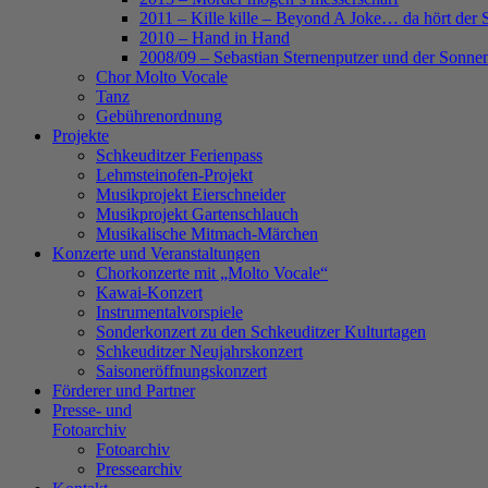
2011 – Kille kille – Beyond A Joke… da hört der 
2010 – Hand in Hand
2008/09 – Sebastian Sternenputzer und der Sonnen
Chor Molto Vocale
Tanz
Gebührenordnung
Projekte
Schkeuditzer Ferienpass
Lehmsteinofen-Projekt
Musikprojekt Eierschneider
Musikprojekt Gartenschlauch
Musikalische Mitmach-Märchen
Konzerte und Veranstaltungen
Chorkonzerte mit „Molto Vocale“
Kawai-Konzert
Instrumentalvorspiele
Sonderkonzert zu den Schkeuditzer Kulturtagen
Schkeuditzer Neujahrskonzert
Saisoneröffnungskonzert
Förderer und Partner
Presse- und
Fotoarchiv
Fotoarchiv
Pressearchiv