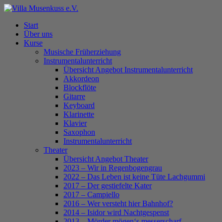
Skip
to
Menu
Start
main
Über uns
content
Kurse
Musische Früherziehung
Instrumentalunterricht
Übersicht Angebot Instrumentalunterricht
Akkordeon
Blockflöte
Gitarre
Keyboard
Klarinette
Klavier
Saxophon
Instrumentalunterricht
Theater
Übersicht Angebot Theater
2023 – Wir in Regenbogengrau
2022 – Das Leben ist keine Tüte Lachgummi
2017 – Der gestiefelte Kater
2017 – Campiello
2016 – Wer versteht hier Bahnhof?
2014 – Isidor wird Nachtgespenst
2013 – Mörder mögen‘s messerscharf