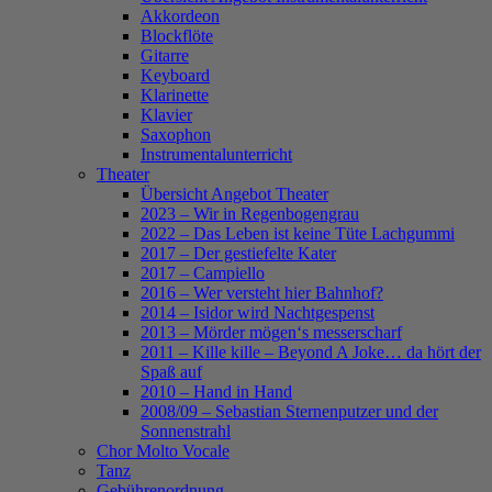
Akkordeon
Blockflöte
Gitarre
Keyboard
Klarinette
Klavier
Saxophon
Instrumentalunterricht
Theater
Übersicht Angebot Theater
2023 – Wir in Regenbogengrau
2022 – Das Leben ist keine Tüte Lachgummi
2017 – Der gestiefelte Kater
2017 – Campiello
2016 – Wer versteht hier Bahnhof?
2014 – Isidor wird Nachtgespenst
2013 – Mörder mögen‘s messerscharf
2011 – Kille kille – Beyond A Joke… da hört der
Spaß auf
2010 – Hand in Hand
2008/09 – Sebastian Sternenputzer und der
Sonnenstrahl
Chor Molto Vocale
Tanz
Gebührenordnung