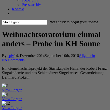
Fotoarchiv
Pressearchiv
Kontakt
facebook
instagram
Press enter to begin your search
Close
Search
Weihnachtsoratorium einmal
anders – Probe im KH Sonne
By
spiv
14. Dezember 2014
September 10th, 2016
Allgemein
No Comments
Ein Gemeinschaftsprojekt der Staatskapelle Halle, der Robert-Franz-
Singakademie und des Schkeuditzer Singekreises. Gesamtleitung:
Bernhard Prokein.
View Larger
View Larger
View Larger