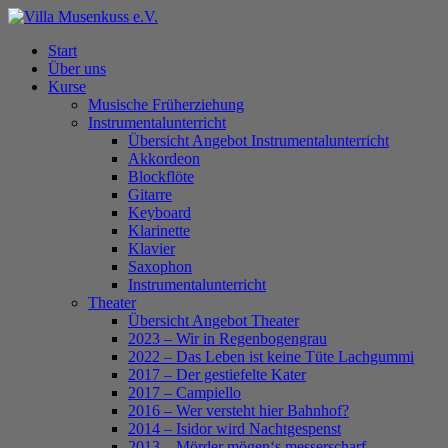
Skip
to
Menu
Start
main
Über uns
content
Kurse
Musische Früherziehung
Instrumentalunterricht
Übersicht Angebot Instrumentalunterricht
Akkordeon
Blockflöte
Gitarre
Keyboard
Klarinette
Klavier
Saxophon
Instrumentalunterricht
Theater
Übersicht Angebot Theater
2023 – Wir in Regenbogengrau
2022 – Das Leben ist keine Tüte Lachgummi
2017 – Der gestiefelte Kater
2017 – Campiello
2016 – Wer versteht hier Bahnhof?
2014 – Isidor wird Nachtgespenst
2013 – Mörder mögen‘s messerscharf