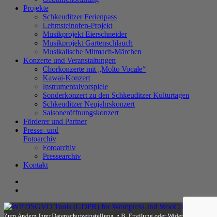
Projekte
Schkeuditzer Ferienpass
Lehmsteinofen-Projekt
Musikprojekt Eierschneider
Musikprojekt Gartenschlauch
Musikalische Mitmach-Märchen
Konzerte und Veranstaltungen
Chorkonzerte mit „Molto Vocale“
Kawai-Konzert
Instrumentalvorspiele
Sonderkonzert zu den Schkeuditzer Kulturtagen
Schkeuditzer Neujahrskonzert
Saisoneröffnungskonzert
Förderer und Partner
Presse- und
Fotoarchiv
Fotoarchiv
Pressearchiv
Kontakt
Zum Ändern Ihrer Datenschutzeinstellung, z.B. Erteilung oder Widerruf von