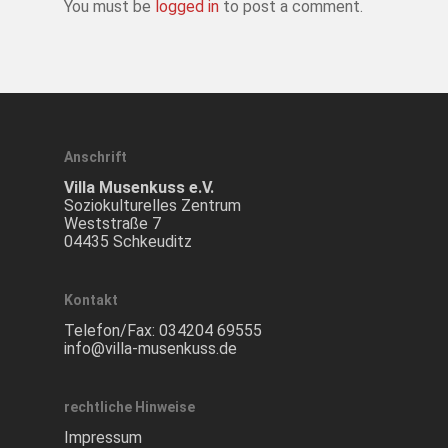
You must be
logged in
to post a comment.
Anschrift
Villa Musenkuss e.V.
Soziokulturelles Zentrum
Weststraße 7
04435 Schkeuditz
Kontakt
Telefon/Fax:
034204 69555
info@villa-musenkuss.de
rechtliche Hinweise
Impressum