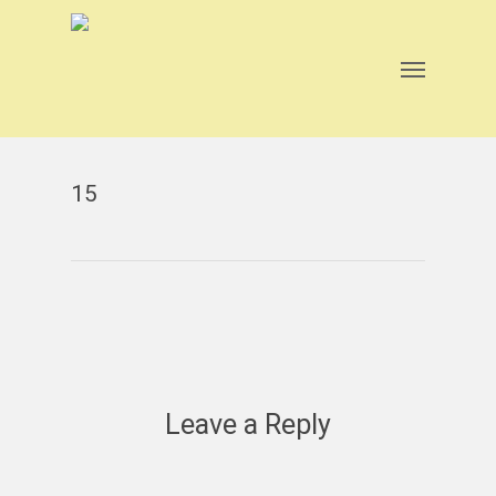
Skip
to
main
Menu
content
15
Leave a Reply