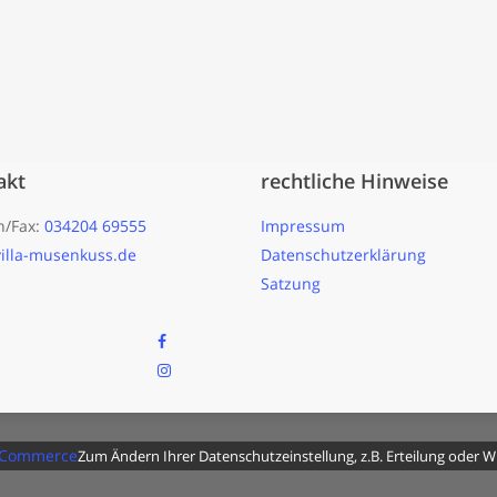
akt
rechtliche Hinweise
n/Fax:
034204 69555
Impressum
illa-musenkuss.de
Datenschutzerklärung
Satzung
facebook
instagram
Zum Ändern Ihrer Datenschutzeinstellung, z.B. Erteilung oder Wid