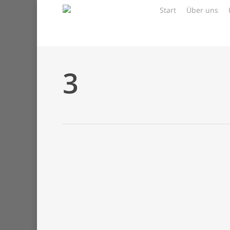
Skip
Start
Über uns
to
main
content
3