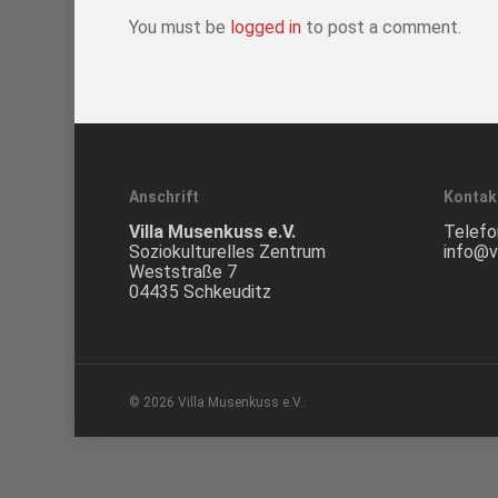
You must be
logged in
to post a comment.
Anschrift
Kontak
Villa Musenkuss e.V.
Telefo
Soziokulturelles Zentrum
info@v
Weststraße 7
04435 Schkeuditz
© 2026 Villa Musenkuss e.V..