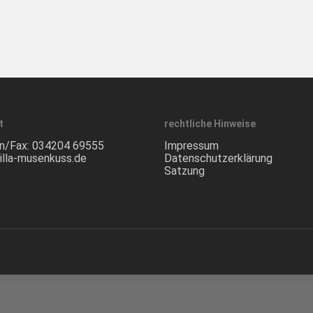
t
rechtliche Hinweise
n/Fax:
034204 69555
Impressum
illa-musenkuss.de
Datenschutzerklärung
Satzung