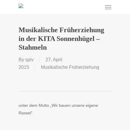
Menu
Skip
to
main
content
Musikalische Früherziehung
in der KITA Sonnenhügel –
Stahmeln
By
spiv
27. April
2015
Musikalische Früherziehung
unter dem Motto „Wir bauen unsere eigene
Rassel“