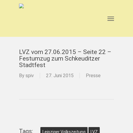
Skip
to
main
Menu
content
LVZ vom 27.06.2015 – Seite 22 –
Festumzug zum Schkeuditzer
Stadtfest
By
spiv
27. Juni 2015
Presse
Tags:
Leipziger Volkszeitung
LVZ