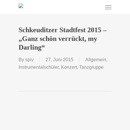
Menu
Skip
to
main
content
Schkeuditzer Stadtfest 2015 –
„Ganz schön verrückt, my
Darling“
By
spiv
27. Juni 2015
Allgemein
,
Instrumentalschüler
,
Konzert
,
Tanzgruppe