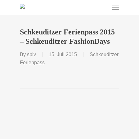
Menu
Skip
to
main
content
Schkeuditzer Ferienpass 2015
– Schkeuditzer FashionDays
By
spiv
15. Juli 2015
Schkeuditzer
Ferienpass