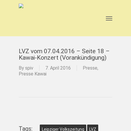
Skip
to
main
Menu
content
LVZ vom 07.04.2016 – Seite 18 –
Kawai-Konzert (Vorankündigung)
By
spiv
7. April 2016
Presse
,
Presse Kawai
Tags:
Leipziger Volkszeitung
LVZ