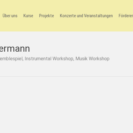
Über uns
Kurse
Projekte
Konzerte und Veranstaltungen
Förderer
dermann
emblespiel
,
Instrumental Workshop
,
Musik Workshop