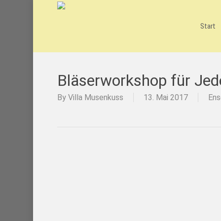
Skip
to
main
Start
content
Bläserworkshop für Je
By
Villa Musenkuss
13. Mai 2017
Ens