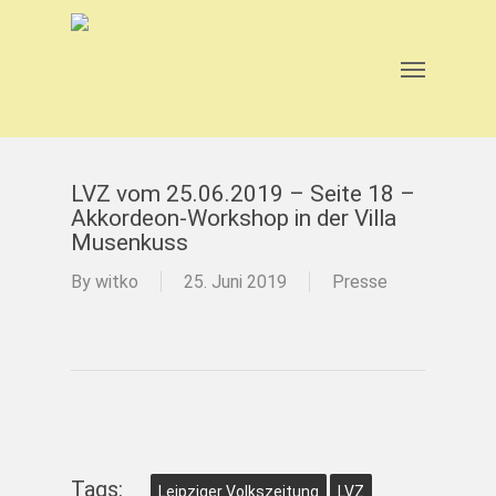
Skip
to
main
Menu
content
LVZ vom 25.06.2019 – Seite 18 –
Akkordeon-Workshop in der Villa
Musenkuss
By
witko
25. Juni 2019
Presse
Tags:
Leipziger Volkszeitung
LVZ