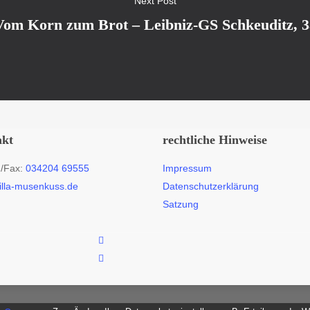
Next Post
Vom Korn zum Brot – Leibniz-GS Schkeuditz, 3
akt
rechtliche Hinweise
n/Fax:
034204 69555
Impressum
illa-musenkuss.de
Datenschutzerklärung
Satzung
facebook
instagram