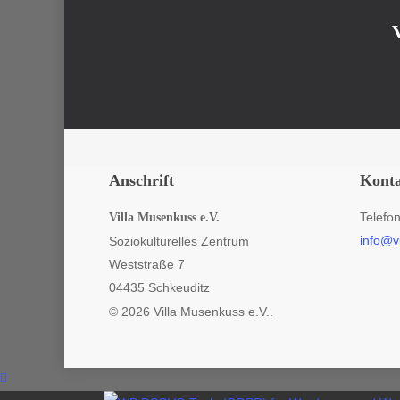
Anschrift
Kont
Telefo
Villa Musenkuss e.V.
info@v
Soziokulturelles Zentrum
Weststraße 7
04435 Schkeuditz
© 2026 Villa Musenkuss e.V..