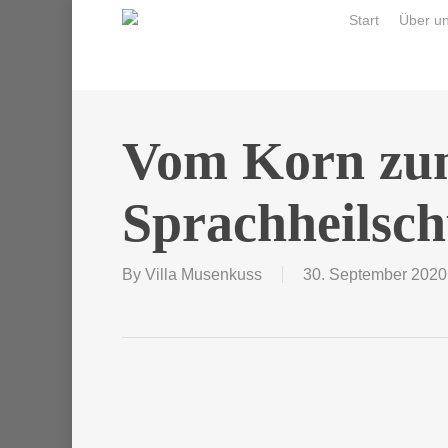
Skip
Start
Über u
to
main
content
Vom Korn zum
Sprachheilschu
By
Villa Musenkuss
30. September 2020