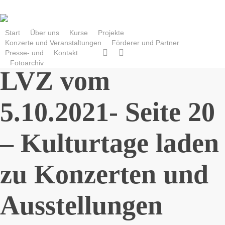
Skip
to
main
Start
Über uns
Kurse
Projekte
Konzerte und Veranstaltungen
Förderer und Partner
content
facebook
instagram
Presse- und
Kontakt
Fotoarchiv
LVZ vom
5.10.2021- Seite 20
– Kulturtage laden
zu Konzerten und
Ausstellungen