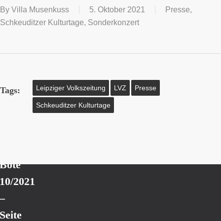
By
Villa Musenkuss
5. Oktober 2021
Presse
,
Schkeuditzer Kulturtage
,
Sonderkonzert
Leipziger Volkszeitung
LVZ
Presse
Tags:
Schkeuditzer Kulturtage
Next
Post
Schkeuditzer
Bote
10/2021
–
Seite