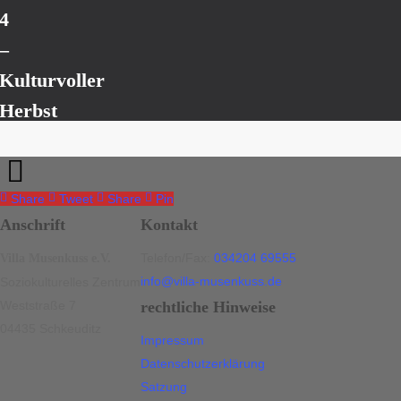
4
–
Kulturvoller
Herbst
löst
Kultursommer
ab
Share
Tweet
Share
Pin
Anschrift
Kontakt
Telefon/Fax:
034204 69555
Villa Musenkuss e.V.
info@villa-musenkuss.de
Soziokulturelles Zentrum
Weststraße 7
rechtliche Hinweise
04435 Schkeuditz
Impressum
Datenschutzerklärung
Satzung